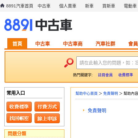
8891汽車首頁
中古車
個人賣車
新車
買新車
電動車
首頁
中古車
中古車商
汽車社群
會員
請在此輸入您的問題，如：
熱門關鍵字:
註冊會員
收費標準
常用入口
幫助中心首頁
＞
免責聲明
＞ 幫助內
免責聲明
問題分類