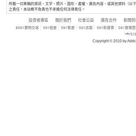
所載一切車輛的資訊、文字、照片、圖形、產權、廣告內容、或其他資料（以
之責任，本站概不負責也不承擔任何法律責任。
投資者專區
關於我們
社會公益
廣告合作
新聞剪
8591寶物交易
591租屋
591售屋
591店面
591新建案
591實價
5
Copyright © 2010 by Addcn