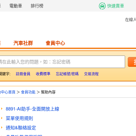
車
電動車
排行榜
快速賣車
在線
商
汽車社群
會員中心
請在此輸入您的問題，如：忘記密碼
關鍵字:
註冊會員
收費標準
忘記帳號/密碼
交易流程
助中心首頁
＞
會員功能
＞ 幫助內容
8891-AI助手-全面開放上線
菜單使用規則
通知&聯絡設定