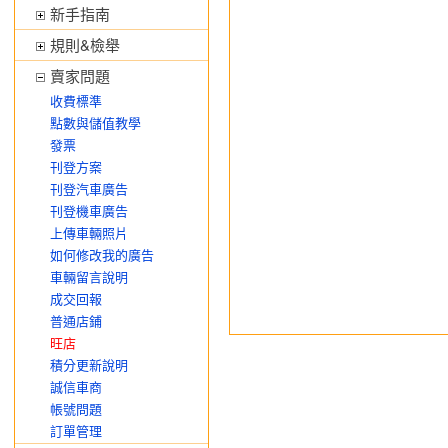
新手指南
規則&檢舉
賣家問題
收費標準
點數與儲值教學
發票
刊登方案
刊登汽車廣告
刊登機車廣告
上傳車輛照片
如何修改我的廣告
車輛留言說明
成交回報
普通店鋪
旺店
積分更新說明
誠信車商
帳號問題
訂單管理