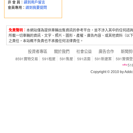
非 會 員：
請到用戶留言
會員專用：
請到我要提問
免責聲明：
本網站僅為提供車輛出售資訊的參考平台，並不涉入其中的任何諮
所載一切車輛的資訊、文字、照片、圖形、產權、廣告內容、或其他資料（以
之責任，本站概不負責也不承擔任何法律責任。
投資者專區
關於我們
社會公益
廣告合作
新聞剪
8591寶物交易
591租屋
591售屋
591店面
591新建案
591實價
5
Copyright © 2010 by Addcn