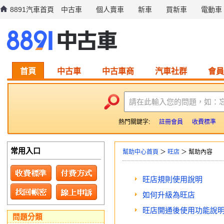
8891汽車首頁
中古車
個人賣車
新車
買新車
電動車
首頁
中古車
中古車商
汽車社群
會員
請在此輸入您的問題，如：
熱門關鍵字:
註冊會員
收費標準
常用入口
幫助中心首頁
＞
旺店
＞ 幫助內容
旺店規則使用說明
如何升級為旺店
旺店開通後使用功能說
問題分類