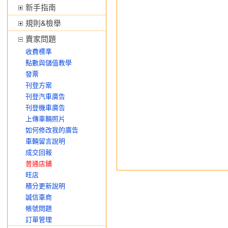
新手指南
規則&檢舉
賣家問題
收費標準
點數與儲值教學
發票
刊登方案
刊登汽車廣告
刊登機車廣告
上傳車輛照片
如何修改我的廣告
車輛留言說明
成交回報
普通店鋪
旺店
積分更新說明
誠信車商
帳號問題
訂單管理