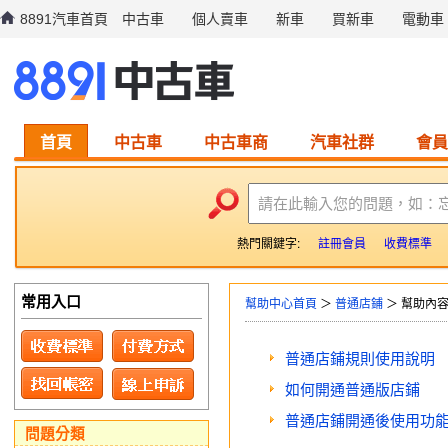
8891汽車首頁
中古車
個人賣車
新車
買新車
電動車
首頁
中古車
中古車商
汽車社群
會員
請在此輸入您的問題，如：
熱門關鍵字:
註冊會員
收費標準
常用入口
幫助中心首頁
＞
普通店鋪
＞ 幫助內
普通店鋪規則使用說明
如何開通普通版店鋪
普通店鋪開通後使用功
問題分類