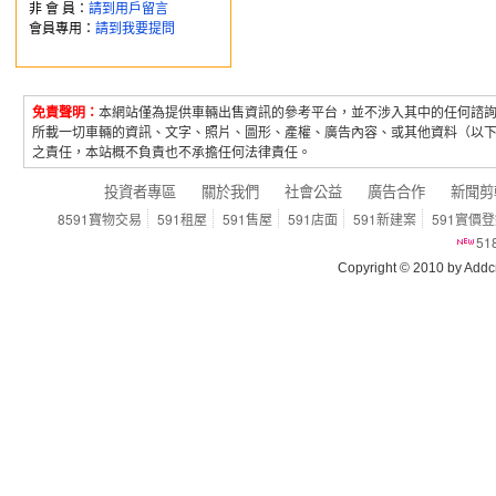
非 會 員：
請到用戶留言
會員專用：
請到我要提問
免責聲明：
本網站僅為提供車輛出售資訊的參考平台，並不涉入其中的任何諮
所載一切車輛的資訊、文字、照片、圖形、產權、廣告內容、或其他資料（以
之責任，本站概不負責也不承擔任何法律責任。
投資者專區
關於我們
社會公益
廣告合作
新聞剪
8591寶物交易
591租屋
591售屋
591店面
591新建案
591實價
5
Copyright © 2010 by Addcn