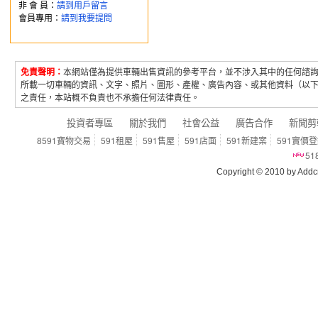
非 會 員：
請到用戶留言
會員專用：
請到我要提問
免責聲明：
本網站僅為提供車輛出售資訊的參考平台，並不涉入其中的任何諮
所載一切車輛的資訊、文字、照片、圖形、產權、廣告內容、或其他資料（以
之責任，本站概不負責也不承擔任何法律責任。
投資者專區
關於我們
社會公益
廣告合作
新聞剪
8591寶物交易
591租屋
591售屋
591店面
591新建案
591實價
5
Copyright © 2010 by Addcn