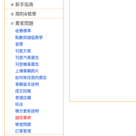
新手指南
規則&檢舉
賣家問題
收費標準
點數與儲值教學
發票
刊登方案
刊登汽車廣告
刊登機車廣告
上傳車輛照片
如何修改我的廣告
車輛留言說明
成交回報
普通店鋪
旺店
積分更新說明
誠信車商
帳號問題
訂單管理