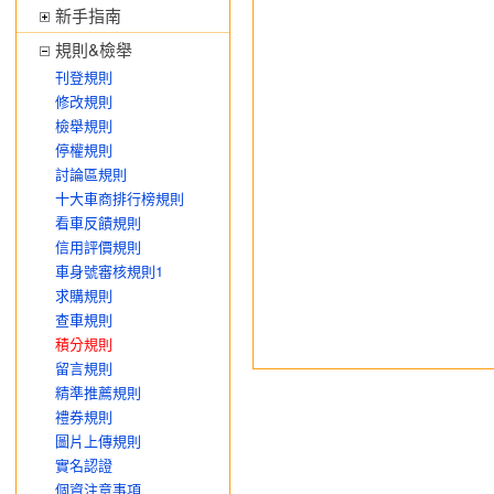
新手指南
規則&檢舉
刊登規則
修改規則
檢舉規則
停權規則
討論區規則
十大車商排行榜規則
看車反饋規則
信用評價規則
車身號審核規則1
求購規則
查車規則
積分規則
留言規則
精準推薦規則
禮券規則
圖片上傳規則
實名認證
個資注意事項