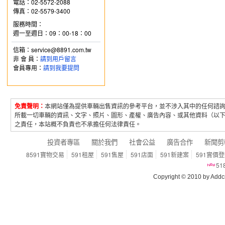
電話：02-5572-2088
傳真：02-5579-3400
服務時間：
週一至週日：09：00-18：00
信箱：service@8891.com.tw
非 會 員：
請到用戶留言
會員專用：
請到我要提問
免責聲明：
本網站僅為提供車輛出售資訊的參考平台，並不涉入其中的任何諮
所載一切車輛的資訊、文字、照片、圖形、產權、廣告內容、或其他資料（以
之責任，本站概不負責也不承擔任何法律責任。
投資者專區
關於我們
社會公益
廣告合作
新聞剪
8591寶物交易
591租屋
591售屋
591店面
591新建案
591實價
5
Copyright © 2010 by Addcn