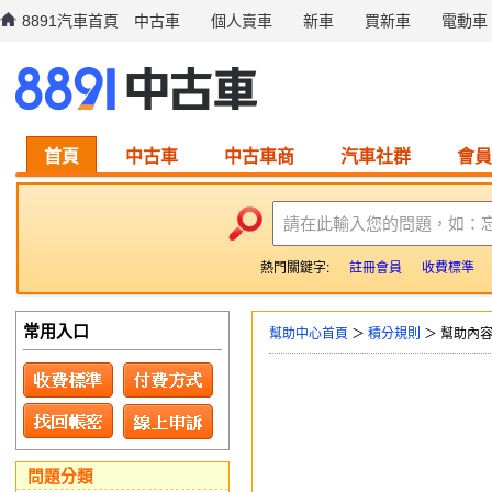
8891汽車首頁
中古車
個人賣車
新車
買新車
電動車
首頁
中古車
中古車商
汽車社群
會員
請在此輸入您的問題，如：
熱門關鍵字:
註冊會員
收費標準
常用入口
幫助中心首頁
＞
積分規則
＞ 幫助內
問題分類