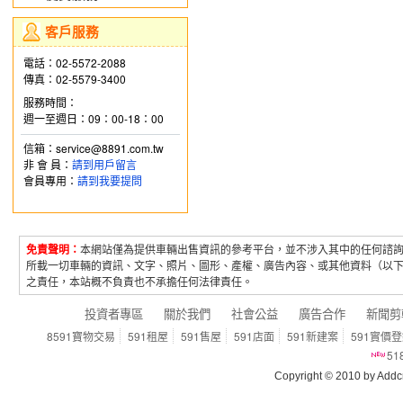
客戶服務
電話：02-5572-2088
傳真：02-5579-3400
服務時間：
週一至週日：09：00-18：00
信箱：service@8891.com.tw
非 會 員：
請到用戶留言
會員專用：
請到我要提問
免責聲明：
本網站僅為提供車輛出售資訊的參考平台，並不涉入其中的任何諮
所載一切車輛的資訊、文字、照片、圖形、產權、廣告內容、或其他資料（以
之責任，本站概不負責也不承擔任何法律責任。
投資者專區
關於我們
社會公益
廣告合作
新聞剪
8591寶物交易
591租屋
591售屋
591店面
591新建案
591實價
5
Copyright © 2010 by Addcn