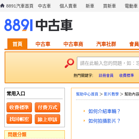
8891汽車首頁
中古車
個人賣車
新車
買新車
電動車
首頁
中古車
中古車商
汽車社群
會員
請在此輸入您的問題，如：
熱門關鍵字:
註冊會員
收費標準
常用入口
幫助中心首頁
＞
影片教學
＞ 幫助內
如何介紹車輛？
如何拍攝影片？
問題分類