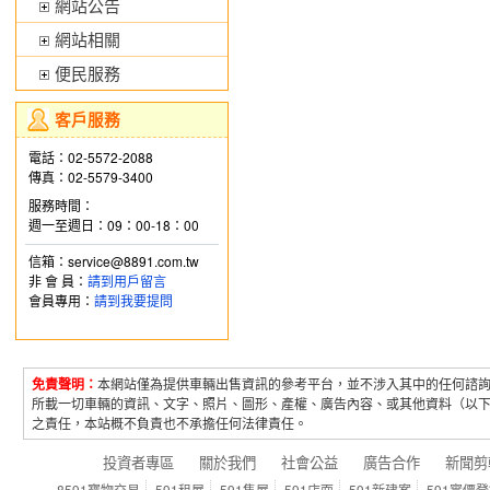
網站公告
網站相關
便民服務
客戶服務
電話：02-5572-2088
傳真：02-5579-3400
服務時間：
週一至週日：09：00-18：00
信箱：service@8891.com.tw
非 會 員：
請到用戶留言
會員專用：
請到我要提問
免責聲明：
本網站僅為提供車輛出售資訊的參考平台，並不涉入其中的任何諮
所載一切車輛的資訊、文字、照片、圖形、產權、廣告內容、或其他資料（以
之責任，本站概不負責也不承擔任何法律責任。
投資者專區
關於我們
社會公益
廣告合作
新聞剪
8591寶物交易
591租屋
591售屋
591店面
591新建案
591實價