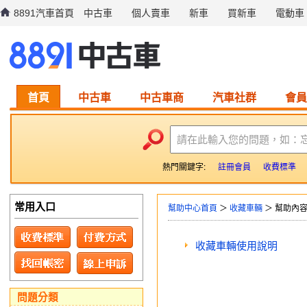
8891汽車首頁
中古車
個人賣車
新車
買新車
電動車
首頁
中古車
中古車商
汽車社群
會員
請在此輸入您的問題，如：
熱門關鍵字:
註冊會員
收費標準
常用入口
幫助中心首頁
＞
收藏車輛
＞ 幫助內
收藏車輛使用說明
問題分類