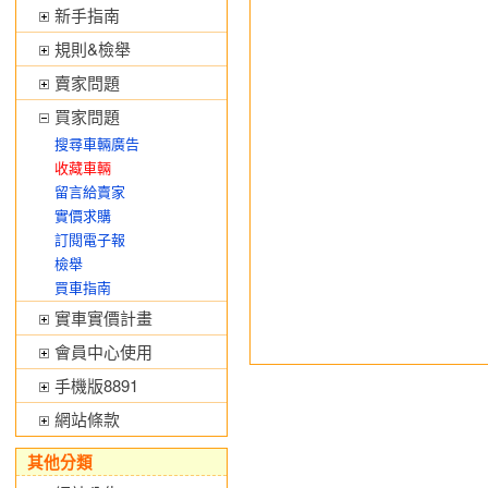
新手指南
規則&檢舉
賣家問題
買家問題
搜尋車輛廣告
收藏車輛
留言給賣家
實價求購
訂閱電子報
檢舉
買車指南
實車實價計畫
會員中心使用
手機版8891
網站條款
其他分類